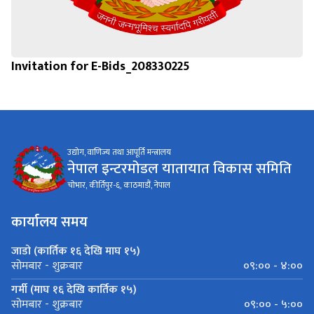
Invitation for E-Bids_208330225
उद्योग, वाणिज्य तथा आपूर्ति मन्त्रालय
नेपाल इन्टरमोडल यातायात विकास समिति
चोभार, कीर्तिपुर-६, काठमाडौं, नेपाल
कार्यालय समय
जाडो (कार्तिक १६ देखि माघ १५)
०९:०० - ४:००
सोमबार - शुक्रबार
गर्मी (माघ १६ देखि कार्तिक १५)
०९:०० - ५:००
सोमबार - शुक्रबार