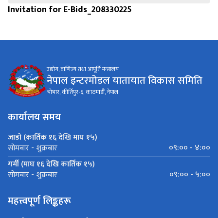
Invitation for E-Bids_208330225
उद्योग, वाणिज्य तथा आपूर्ति मन्त्रालय
नेपाल इन्टरमोडल यातायात विकास समिति
चोभार, कीर्तिपुर-६, काठमाडौं, नेपाल
कार्यालय समय
जाडो (कार्तिक १६ देखि माघ १५)
०९:०० - ४:००
सोमबार - शुक्रबार
गर्मी (माघ १६ देखि कार्तिक १५)
०९:०० - ५:००
सोमबार - शुक्रबार
महत्त्वपूर्ण लिङ्कहरू