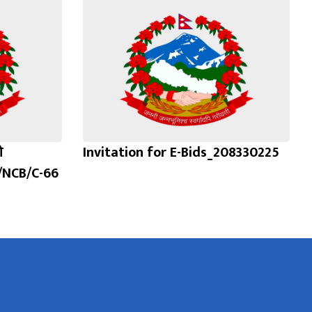
ो
Invitation for E-Bids_208330225
/NCB/C-66