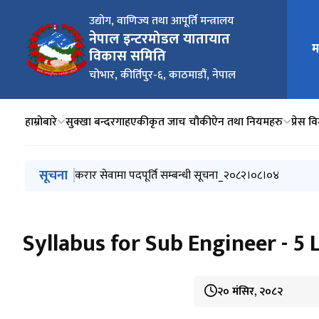
उद्योग, वाणिज्य तथा आपूर्ति मन्त्रालय
नेपाल इन्टरमोडल यातायात
मुख्य न
म
विकास समिति
चोभार, कीर्तिपुर-६, काठमाडौं, नेपाल
हाम्रोबारे
सुक्खा बन्दरगाह
एकीकृत जाच चौकी
ऐन तथा नियमहरु
प्रेस 
मुख्य नेभिगेसनमा जानुहोस्
सूचना
बोलपत्र आव्हान सम्बन्धमा
करार सेवामा पदपूर्ति सम्बन्धी सूचना_२०८२।०८।०४
बोलपत्र स्वीकृत गर्ने आशयको सूचना (NITDB/NCB/C-62) 
आर्थिक प्रस्ताव (बोलपत्र) खोल्ने सम्बन्धी आशयको सूचना
Syllabus for Sub Engineer - 5 
२० मंसिर, २०८२