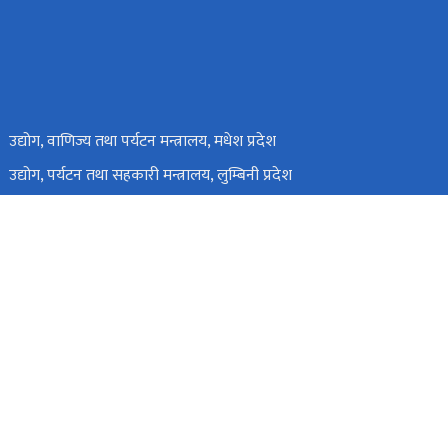
उद्योग, वाणिज्य तथा पर्यटन मन्त्रालय, मधेश प्रदेश
उद्योग, पर्यटन तथा सहकारी मन्त्रालय, लुम्बिनी प्रदेश
उद्योग, पर्यटन, वन तथा वातावरण मन्त्रालय, गण्डकी प्रदेश
उद्योग, वाणिज्य, भूमि तथा प्रशासन मन्त्रालय, बागमती प्रदेश
पाल
nitbktm@nitdb.gov.np
०१-४३३२८९६
टोल फ्री नं.
14332896