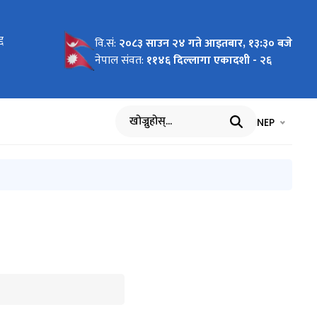
G/NCB-18
्द
त गर्ने
रोडको
वि.सं:
२०८३ साउन २४ गते आइतबार, १३:३० बजे
नेपाल संवत:
११४६ दिल्लागा एकादशी - २६
भाषा चयन गर्नुह
भाषा प
NEP
खोज्नुहोस्