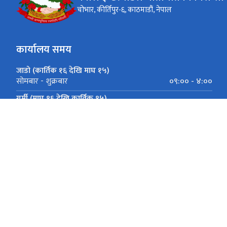
चोभार, कीर्तिपुर-६, काठमाडौं, नेपाल
कार्यालय समय
जाडो (कार्तिक १६ देखि माघ १५)
०९:०० - ४:००
सोमबार - शुक्रबार
गर्मी (माघ १६ देखि कार्तिक १५)
०९:०० - ५:००
सोमबार - शुक्रबार