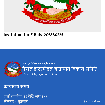
Invitation for E-Bids_208330225
उद्योग, वाणिज्य तथा आपूर्ति मन्त्रालय
नेपाल इन्टरमोडल यातायात विकास समिति
चोभार, कीर्तिपुर-६, काठमाडौं, नेपाल
कार्यालय समय
जाडो (कार्तिक १६ देखि माघ १५)
०९:०० - ४:००
सोमबार - शुक्रबार