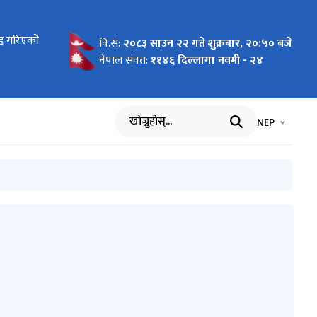
G/NCB-18
रद्द गरिएको
त गर्ने
रोडको
वि.सं:
२०८३ साउन २२ गते शुक्रबार, २०:५० बजे
नेपाल संवत:
११४६ दिल्लागा नवमी - २४
भाषा चयन गर्नुह
भाषा प
NEP
खोज्नुहोस्