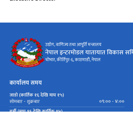
उद्योग, वाणिज्य तथा आपूर्ति मन्त्रालय
नेपाल इन्टरमोडल यातायात विकास सम
चोभार, कीर्तिपुर-६, काठमाडौं, नेपाल
कार्यालय समय
जाडो (कार्तिक १६ देखि माघ १५)
०९:०० - ४:००
सोमबार - शुक्रबार
गर्मी (माघ १६ देखि कार्तिक १५)
०९:०० - ५:००
सोमबार - शुक्रबार