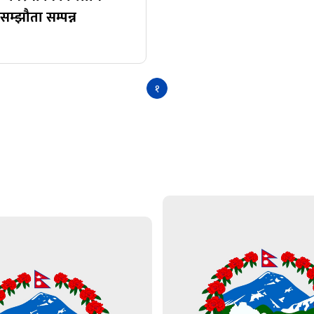
म्झौता सम्पन्न
१