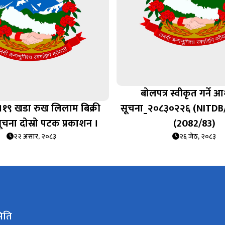
बोलपत्र स्वीकृत गर्ने
१९ खडा रुख लिलाम बिक्री
सूचना_२०८३०२२६ (NITDB
सूचना दोस्रो पटक प्रकाशन ।
(2082/83)
२२ असार, २०८३
२६ जेठ, २०८३
िति