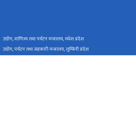
उद्योग, वाणिज्य तथा पर्यटन मन्त्रालय, मधेश प्रदेश
उद्योग, पर्यटन तथा सहकारी मन्त्रालय, लुम्बिनी प्रदेश
उद्योग, पर्यटन, वन तथा वातावरण मन्त्रालय, गण्डकी प्रदेश
उद्योग, वाणिज्य, भूमि तथा प्रशासन मन्त्रालय, बागमती प्रदेश
पाल
nitbktm@nitdb.gov.np
०१-४३३२८९६
टोल फ्री नं.
14332896