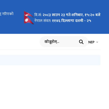
G/NCB-18
रद्द गरिएको
त गर्ने
रोडको
वि.सं:
२०८३ साउन २३ गते शनिबार, १५:२० बजे
नेपाल संवत:
११४६ दिल्लागा दशमी - २५
भाषा चयन गर्नुह
भाषा प
NEP
खोज्नुहोस्