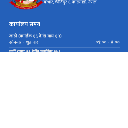
चोभार, कीर्तिपुर-६, काठमाडौं, नेपाल
कार्यालय समय
जाडो (कार्तिक १६ देखि माघ १५)
०९:०० - ४:००
सोमबार - शुक्रबार
गर्मी (माघ १६ देखि कार्तिक १५)
०९:०० - ५:००
सोमबार - शुक्रबार